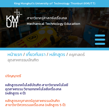
King Mongkut's University of Technology Thonburi (KMUTT)
สาขาวิชาครุศาสตร์เครื่องกล
Mechanical Technology Education
หน้าแรก
หน้าแรก
/
เกี่ยวกับเรา
/
หลักสูตร
/
ครุศาสตร์
อุตสาหกรรมบัณฑิต
เกี่ยวกับเรา
- ประวัติความเป็นมา
นักศึกษาปัจจุบัน
ปริญญาตรี
- บุคลากร
- แบบฟอร์มต่างๆ
กิจกรรมและผลงานนักศึกษา
หลักสูตรเทคโนโลยีบัณฑิต สาขาวิชาเทคโนโลยี
- ประกันคุณภาพทางการศึกษา
- เอกสารรายวิชา
- กิจกรรมนักศึกษา
ติดต่อเรา
อุตสาหกรรม วิชาเอกเทคโนโลยีเครื่องกล
(หลักสูตร 4 ปี)
- หลักสูตร
- ปฏิทินการศึกษา
- ผลงานนักศึกษา
หลักสูตรครุศาสตร์อุตสาหกรรมบัณฑิต
- ข่าวประกาศ
สาขาวิชาวิศวกรรมเครื่องกล (หลักสูตร 5 ปี)