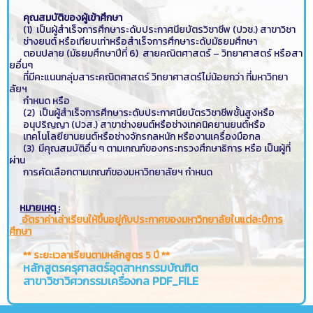
คุณสมบัติของผู้เข้าศึกษา
(1) เป็นผู้สำเร็จการศึกษาระดับประกาศนียบัตรวิชาชีพ (ปวช.) สาขาวิชา
ช่างยนต์ หรือเทียบเท่าหรือสำเร็จการศึกษาระดับมัธยมศึกษา
ตอนปลาย (มัธยมศึกษาปีที่ 6) สายคณิตศาสตร์ – วิทยาศาสตร์ หรือสา
ยอื่นๆ
ที่มีคะแนนกลุ่มสาระคณิตศาสตร์ วิทยาศาสตร์ไม่น้อยกว่า ที่มหาวิทยา
ลัยฯ
กำหนด หรือ
(2) เป็นผู้สำเร็จการศึกษาระดับประกาศนียบัตรวิชาชีพชั้นสูงหรือ
อนุปริญญา (ปวส.) สาขาช่างยนต์หรือช่างเทคนิคยานยนต์หรือ
เทคโนโลยียานยนต์หรือช่างจักรกลหนัก หรืองานเครื่องมือกล
(3) มีคุณสมบัติอื่น ๆ ตามเกณฑ์ของกระทรวงศึกษาธิการ หรือ เป็นผู้ที่
ผ่าน
การคัดเลือกตามเกณฑ์ของมหาวิทยาลัยฯ กำหนด
หมายเหตุ :
อัตราค่าเล่าเรียนให้ขึ้นอยู่กับประกาศของมหาวิทยาลัยในแต่ละปีการ
ศึกษา
** ระยะเวลาเรียนตามหลักสูตร 5 ปี **
หลักสูตรครุศาสตร์อุตสาหกรรมบัณฑิต
สาขาวิชาวิศวกรรมเครื่องกล PDF_FILE