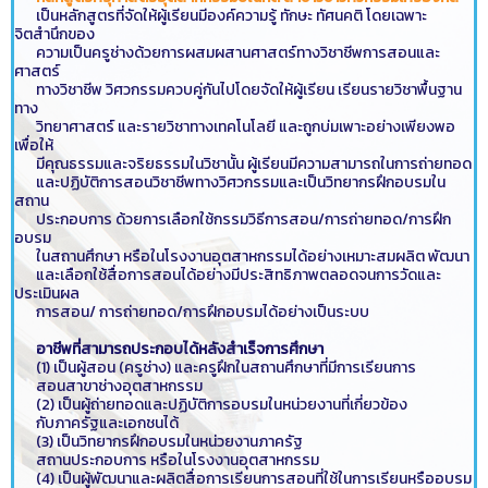
เป็นหลักสูตรที่จัดให้ผู้เรียนมีองค์ความรู้ ทักษะ ทัศนคติ โดยเฉพาะ
จิตสำนึกของ
ความเป็นครูช่างด้วยการผสมผสานศาสตร์ทางวิชาชีพการสอนและ
ศาสตร์
ทางวิชาชีพ วิศวกรรมควบคู่กันไปโดยจัดให้ผู้เรียน เรียนรายวิชาพื้นฐาน
ทาง
วิทยาศาสตร์ และรายวิชาทางเทคโนโลยี และถูกบ่มเพาะอย่างเพียงพอ
เพื่อให้
มีคุณธรรมและจริยธรรมในวิชานั้น ผู้เรียนมีความสามารถในการถ่ายทอด
และปฏิบัติการสอนวิชาชีพทางวิศวกรรมและเป็นวิทยากรฝึกอบรมใน
สถาน
ประกอบการ ด้วยการเลือกใช้กรรมวิธีการสอน/การถ่ายทอด/การฝึก
อบรม
ในสถานศึกษา หรือในโรงงานอุตสาหกรรมได้อย่างเหมาะสมผลิต พัฒนา
และเลือกใช้สื่อการสอนได้อย่างมีประสิทธิภาพตลอดจนการวัดและ
ประเมินผล
การสอน/ การถ่ายทอด/การฝึกอบรมได้อย่างเป็นระบบ
อาชีพที่สามารถประกอบได้หลังสำเร็จการศึกษา
(1) เป็นผู้สอน (ครูช่าง) และครูฝึกในสถานศึกษาที่มีการเรียนการ
สอนสาขาช่างอุตสาหกรรม
(2) เป็นผู้ถ่ายทอดและปฏิบัติการอบรมในหน่วยงานที่เกี่ยวข้อง
กับภาครัฐและเอกชนได้
(3) เป็นวิทยากรฝึกอบรมในหน่วยงานภาครัฐ
สถานประกอบการ หรือในโรงงานอุตสาหกรรม
(4) เป็นผู้พัฒนาและผลิตสื่อการเรียนการสอนที่ใช้ในการเรียนหรืออบรม